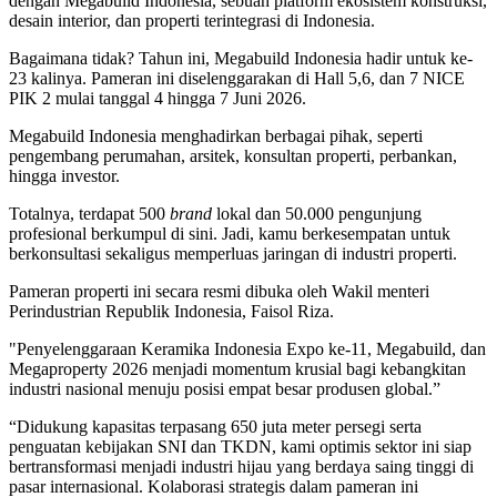
dengan Megabuild Indonesia, sebuah platform ekosistem konstruksi,
desain interior, dan properti terintegrasi di Indonesia.
Bagaimana tidak? Tahun ini, Megabuild Indonesia hadir untuk ke-
23 kalinya. Pameran ini diselenggarakan di Hall 5,6, dan 7 NICE
PIK 2 mulai tanggal 4 hingga 7 Juni 2026.
Megabuild Indonesia menghadirkan berbagai pihak, seperti
pengembang perumahan, arsitek, konsultan properti, perbankan,
hingga investor.
Totalnya, terdapat 500
brand
lokal dan 50.000 pengunjung
profesional berkumpul di sini. Jadi, kamu berkesempatan untuk
berkonsultasi sekaligus memperluas jaringan di industri properti.
Pameran properti ini secara resmi dibuka oleh Wakil menteri
Perindustrian Republik Indonesia, Faisol Riza.
"Penyelenggaraan Keramika Indonesia Expo ke-11, Megabuild, dan
Megaproperty 2026 menjadi momentum krusial bagi kebangkitan
industri nasional menuju posisi empat besar produsen global.”
“Didukung kapasitas terpasang 650 juta meter persegi serta
penguatan kebijakan SNI dan TKDN, kami optimis sektor ini siap
bertransformasi menjadi industri hijau yang berdaya saing tinggi di
pasar internasional. Kolaborasi strategis dalam pameran ini