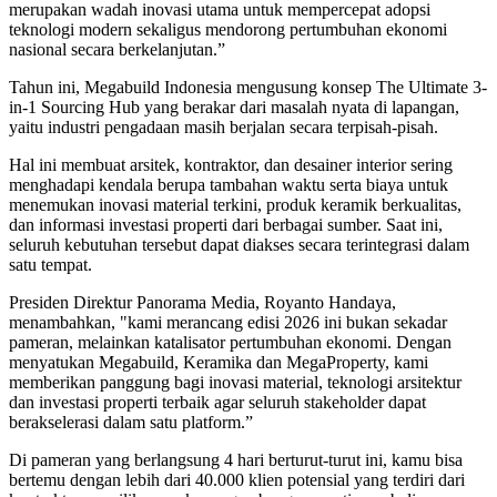
merupakan wadah inovasi utama untuk mempercepat adopsi
teknologi modern sekaligus mendorong pertumbuhan ekonomi
nasional secara berkelanjutan.”
Tahun ini, Megabuild Indonesia mengusung konsep The Ultimate 3-
in-1 Sourcing Hub yang berakar dari masalah nyata di lapangan,
yaitu industri pengadaan masih berjalan secara terpisah-pisah.
Hal ini membuat arsitek, kontraktor, dan desainer interior sering
menghadapi kendala berupa tambahan waktu serta biaya untuk
menemukan inovasi material terkini, produk keramik berkualitas,
dan informasi investasi properti dari berbagai sumber. Saat ini,
seluruh kebutuhan tersebut dapat diakses secara terintegrasi dalam
satu tempat.
Presiden Direktur Panorama Media, Royanto Handaya,
menambahkan, "kami merancang edisi 2026 ini bukan sekadar
pameran, melainkan katalisator pertumbuhan ekonomi. Dengan
menyatukan Megabuild, Keramika dan MegaProperty, kami
memberikan panggung bagi inovasi material, teknologi arsitektur
dan investasi properti terbaik agar seluruh stakeholder dapat
berakselerasi dalam satu platform.”
Di pameran yang berlangsung 4 hari berturut-turut ini, kamu bisa
bertemu dengan lebih dari 40.000 klien potensial yang terdiri dari