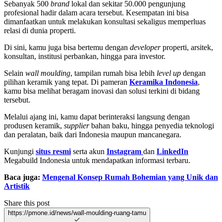
Sebanyak 500
brand
lokal dan sekitar 50.000 pengunjung
profesional hadir dalam acara tersebut. Kesempatan ini bisa
dimanfaatkan untuk melakukan konsultasi sekaligus memperluas
relasi di dunia properti.
Di sini, kamu juga bisa bertemu dengan
developer
properti, arsitek,
konsultan, institusi perbankan, hingga para investor.
Selain
wall moulding
, tampilan rumah bisa lebih
level up
dengan
pilihan keramik yang tepat. Di pameran
Keramika Indonesia
,
kamu bisa melihat beragam inovasi dan solusi terkini di bidang
tersebut.
Melalui ajang ini, kamu dapat berinteraksi langsung dengan
produsen keramik,
supplier
bahan baku, hingga penyedia teknologi
dan peralatan, baik dari Indonesia maupun mancanegara.
Kunjungi
situs resmi
serta akun
Instagram
dan
LinkedIn
Megabuild Indonesia untuk mendapatkan informasi terbaru.
Baca juga:
Mengenal Konsep Rumah Bohemian yang Unik dan
Artistik
Share this post
https://pmone.id/news/wall-moulding-ruang-tamu